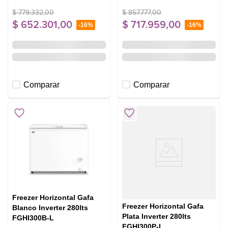
$
779
.
332
,
00
$
857
.
777
,
00
$
652
.
301
,
00
$
717
.
959
,
00
-
16%
-
16%
Comparar
Comparar
Freezer Horizontal Gafa
Freezer Horizontal Gafa
Blanco Inverter 280lts
Plata Inverter 280lts
FGHI300B-L
FGHI300P-L