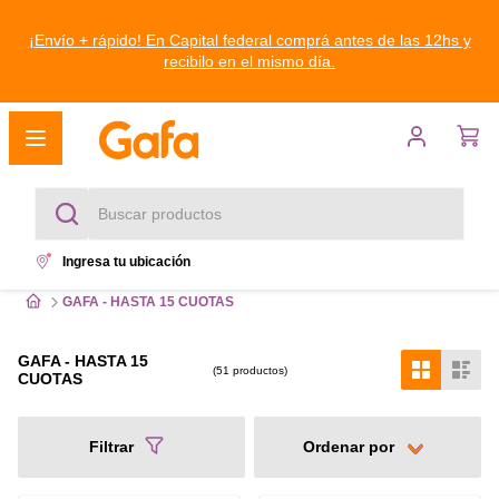
¡Envío + rápido! En Capital federal comprá antes de las 12hs y
recibilo en el mismo día.
Buscar productos
Ingresa tu ubicación
Términos más buscados
GAFA - HASTA 15 CUOTAS
1
.
heladeras
GAFA - HASTA 15
51
productos
CUOTAS
2
.
freezer
3
.
lavarropas
Filtrar
4
.
heladera