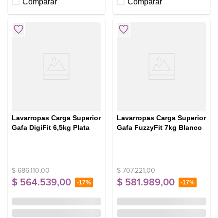
Comparar
Comparar
Lavarropas Carga Superior
Lavarropas Carga Superior
Gafa DigiFit 6,5kg Plata
Gafa FuzzyFit 7kg Blanco
$
686
.
110
,
00
$
707
.
221
,
00
$
564
.
539
,
00
$
581
.
989
,
00
-
17%
-
17%