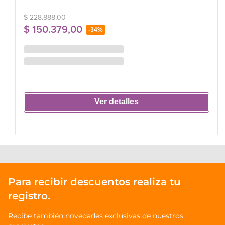
$
228
.
888
,
00
$
150
.
379
,
00
-
34%
Ver detalles
Para recibir descuentos realiza tu
registro.
Recibe también novedades exclusivas de nuestros