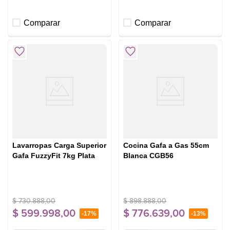
Comparar
Comparar
Lavarropas Carga Superior
Cocina Gafa a Gas 55cm
Gafa FuzzyFit 7kg Plata
Blanca CGB56
$
730
.
888
,
00
$
898
.
888
,
00
$
599
.
998
,
00
$
776
.
639
,
00
-
17%
-
13%