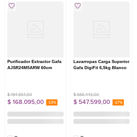
5
.
cocina
Purificador Extractor Gafa
Lavarropas Carga Superior
AJSR24M5ARW 60cm
Gafa DigiFit 6,5kg Blanco
$
194
.
554
,
00
$
665
.
443
,
00
$
168
.
095
,
00
$
547
.
599
,
00
-
13%
-
17%