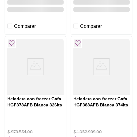
Comparar
Comparar
Heladera con freezer Gafa
Heladera con freezer Gafa
HGF378AFB Blanca 326lts
HGF388AFB Blanca 374lts
$
979
.
554
,
00
$
1
.
052
.
999
,
00