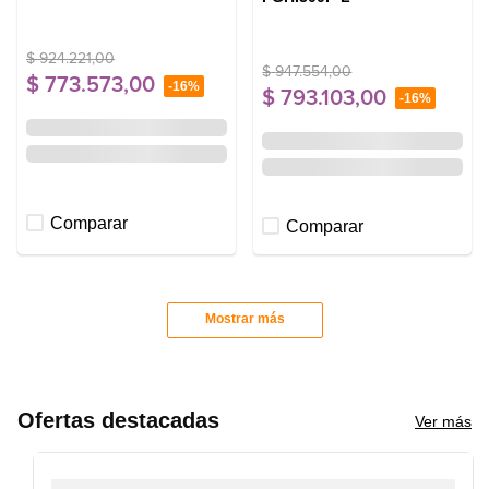
$
924
.
221
,
00
$
947
.
554
,
00
$
773
.
573
,
00
-
16%
$
793
.
103
,
00
-
16%
Comparar
Comparar
Mostrar más
Ofertas destacadas
Ver más