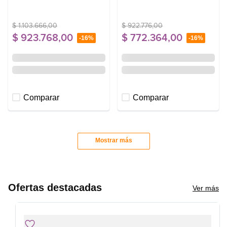
L
$
1
.
103
.
666
,
00
$
922
.
776
,
00
$
923
.
768
,
00
$
772
.
364
,
00
-
16%
-
16%
Comparar
Comparar
Mostrar más
Ofertas destacadas
Ver más