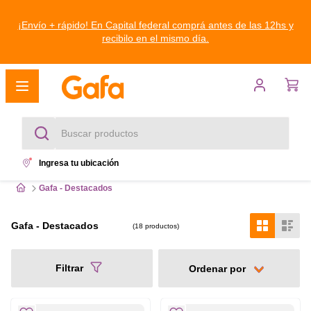
¡Envío + rápido! En Capital federal comprá antes de las 12hs y
recibilo en el mismo día.
Buscar productos
Ingresa tu ubicación
Términos más buscados
Gafa - Destacados
1
.
heladeras
Gafa - Destacados
18
productos
2
.
freezer
3
.
Filtrar
lavarropas
4
.
heladera