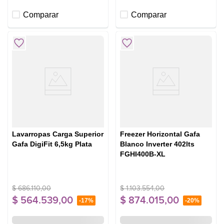
Comparar
Comparar
Lavarropas Carga Superior
Freezer Horizontal Gafa
Gafa DigiFit 6,5kg Plata
Blanco Inverter 402lts
FGHI400B-XL
$
686
.
110
,
00
$
1
.
103
.
554
,
00
$
564
.
539
,
00
$
874
.
015
,
00
-
17%
-
20%