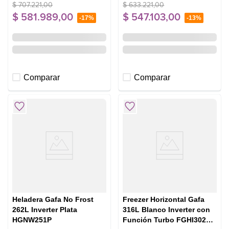
$
707
.
221
,
00
$
633
.
221
,
00
$
581
.
989
,
00
$
547
.
103
,
00
-
17%
-
13%
Comparar
Comparar
Heladera Gafa No Frost
Freezer Horizontal Gafa
262L Inverter Plata
316L Blanco Inverter con
HGNW251P
Función Turbo FGHI302B-