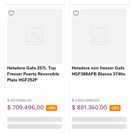
Heladera Gafa 257L Top
Heladera con freezer Gafa
Freezer Puerta Reversible
HGF388AFB Blanca 374lts
Plata HGF252P
$
847
.
666
,
00
$
1
.
052
.
999
,
00
$
709
.
496
,
00
$
881
.
360
,
00
-
16%
-
16%