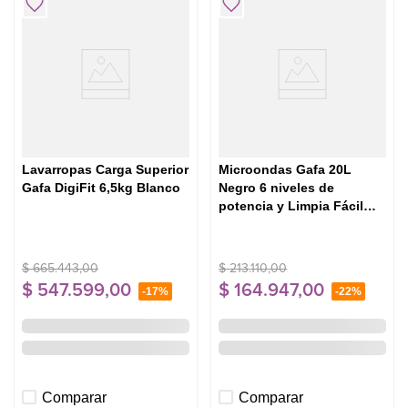
5
.
cocina
Lavarropas Carga Superior
Microondas Gafa 20L
Gafa DigiFit 6,5kg Blanco
Negro 6 niveles de
potencia y Limpia Fácil
MG20AB
$
665
.
443
,
00
$
213
.
110
,
00
$
547
.
599
,
00
$
164
.
947
,
00
-
17%
-
22%
Comparar
Comparar