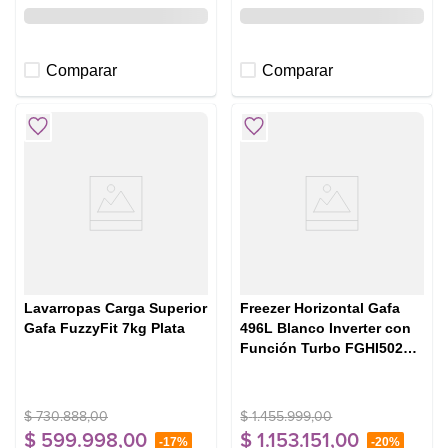
Comparar
Comparar
Lavarropas Carga Superior
Freezer Horizontal Gafa
Gafa FuzzyFit 7kg Plata
496L Blanco Inverter con
Función Turbo FGHI502B-
XXL
$
730
.
888
,
00
$
1
.
455
.
999
,
00
$
599
.
998
,
00
$
1
.
153
.
151
,
00
-
17%
-
20%