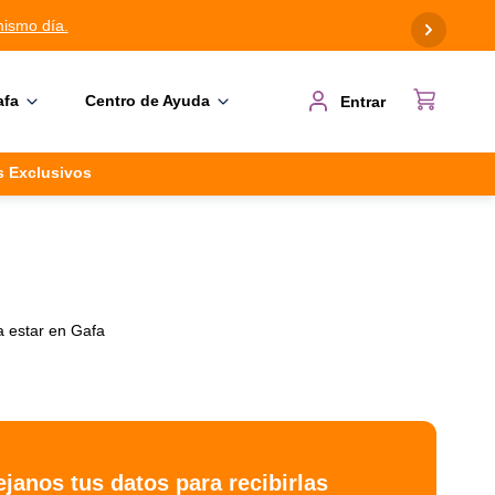
mismo día.
afa
Centro de Ayuda
Entrar
s Exclusivos
a estar en Gafa
janos tus datos para recibirlas