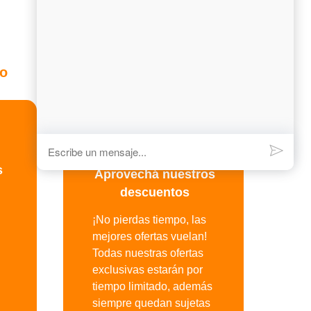
to
s
Aprovechá nuestros
descuentos
¡No pierdas tiempo, las
mejores ofertas vuelan!
Todas nuestras ofertas
exclusivas estarán por
tiempo limitado, además
siempre quedan sujetas