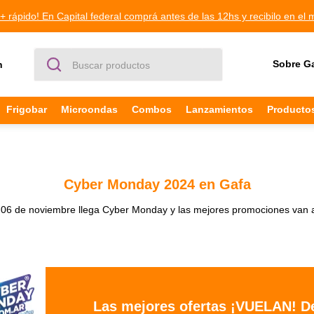
+ rápido! En Capital federal comprá antes de las 12hs y recibilo en el 
Buscar productos
Sobre G
n
Frigobar
Microondas
Combos
Lanzamientos
Producto
Cyber Monday 2024 en Gafa
 06 de noviembre llega Cyber Monday y las mejores promociones van 
Las mejores ofertas ¡VUELAN! De