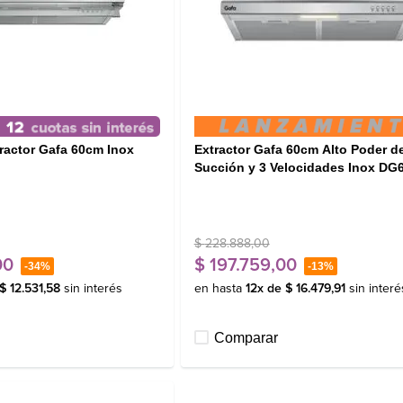
tractor Gafa 60cm Inox
Extractor Gafa 60cm Alto Poder d
Succión y 3 Velocidades Inox DG
$
228
.
888
,
00
00
$
197
.
759
,
00
-
34%
-
13%
$
12
.
531
,
58
sin interés
en hasta
12
x de
$
16
.
479
,
91
sin interé
Comparar