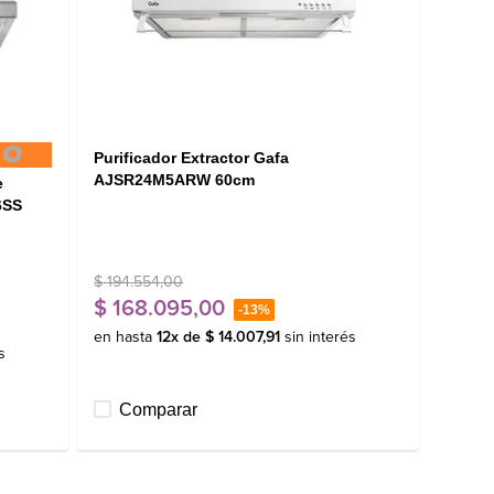
Purificador Extractor Gafa
AJSR24M5ARW 60cm
e
6SS
$
194
.
554
,
00
$
168
.
095
,
00
-
13%
en hasta
12
x de
$
14
.
007
,
91
sin interés
s
Comparar