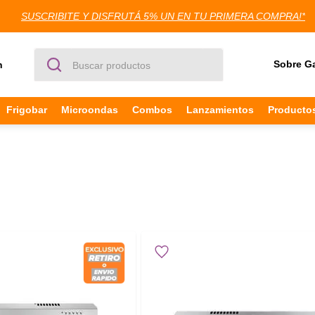
+ rápido! En Capital federal comprá antes de las 12hs y recibilo en el 
Buscar productos
Sobre G
n
Frigobar
Microondas
Combos
Lanzamientos
Producto