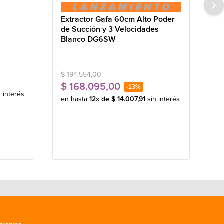
Extractor Gafa 60cm Alto Poder
de Succión y 3 Velocidades
Blanco DG6SW
$
194
.
554
,
00
$
168
.
095
,
00
-
13%
n interés
en hasta
12
x de
$
14
.
007
,
91
sin interés