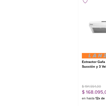
Extractor Gafa
Succión y 3 V
$
194
.
554
,
00
$
168
.
095
,
en hasta
12
x de