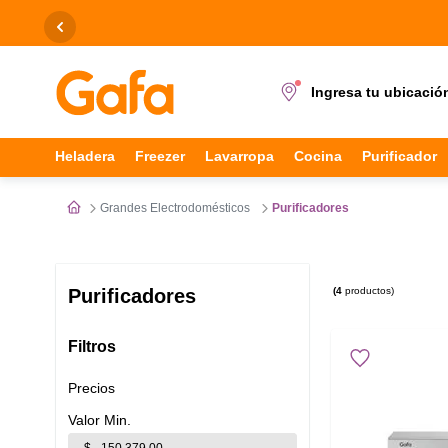
¡Envío 
Ingresa tu ubicació
Términos más buscados
Heladera
Freezer
Lavarropa
Cocina
Purificador
1
.
heladeras
Grandes Electrodomésticos
Purificadores
2
.
freezer
3
.
lavarropas
4
productos
Purificadores
4
.
heladera
Filtros
5
.
cocina
Precios