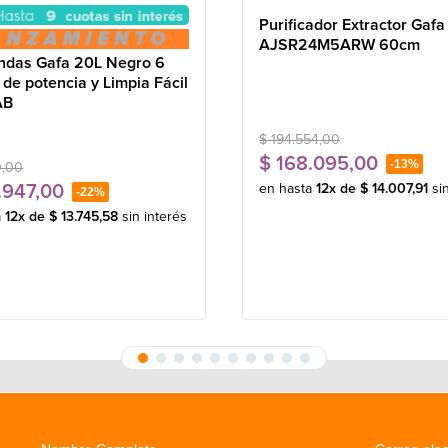
Purificador Extractor Gafa
AJSR24M5ARW 60cm
ndas Gafa 20L Negro 6
 de potencia y Limpia Fácil
AB
$
194
.
554
,
00
$
168
.
095
,
00
-
13%
0
,
00
.
947
,
00
en hasta
12
x de
$
14
.
007
,
91
si
-
22%
a
12
x de
$
13
.
745
,
58
sin interés