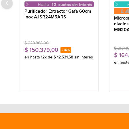
Purificador Extractor Gafa 60cm
Inox AJSR24M5ARS
Microo
niveles
MG20
$
228
.
888
,
00
$
213
.
11
$
150
.
379
,
00
-
34%
$
164
en hasta
12
x de
$
12
.
531
,
58
sin interés
en hast