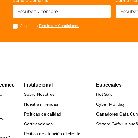
Nombre Completo
Correo elec
Acepto los
Términos y Condiciones
.
Técnico
Institucional
Especiales
ca
Sobre Nosotros
Hot Sale
Nuestras Tiendas
Cyber Monday
Politicas de calidad
Ganadores Gafa Cum
es
Certificaciones
Sorteo: Gafa un sue
Politica de atención al cliente
trega?