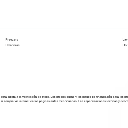
Freezers
Lav
Heladeras
Hot
está sujeta a la verificación de stock. Los precios online y los planes de financiación para los p
la compra vía internet en las páginas antes mencionadas. Las especificaciones técnicas y descr