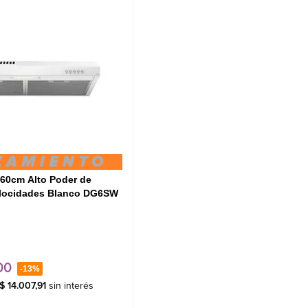
 60cm Alto Poder de
elocidades Blanco DG6SW
00
-
13%
$
14
.
007
,
91
sin interés