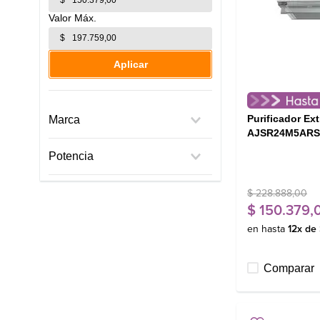
$
$
Aplicar
Purificador Ex
Marca
AJSR24M5ARS
Gafa
Potencia
90 W
$
228
.
888
,
00
$
150
.
379
,
en hasta
12
x de
Comparar