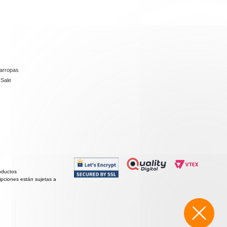
arropas
 Sale
roductos
ipciones están sujetas a