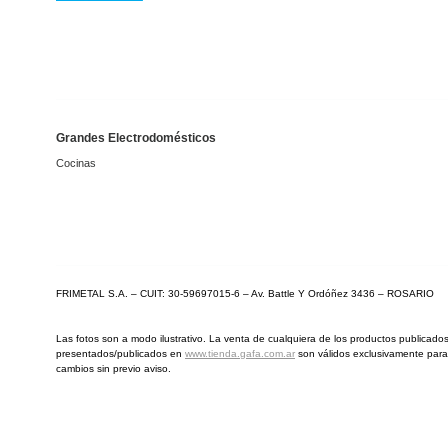
Grandes Electrodomésticos
Cocinas
FRIMETAL S.A. – CUIT: 30-59697015-6 – Av. Battle Y Ordóñez 3436 – ROSARIO
Las fotos son a modo ilustrativo. La venta de cualquiera de los productos publicados 
presentados/publicados en
www.tienda.gafa.com.ar
son válidos exclusivamente para 
cambios sin previo aviso.