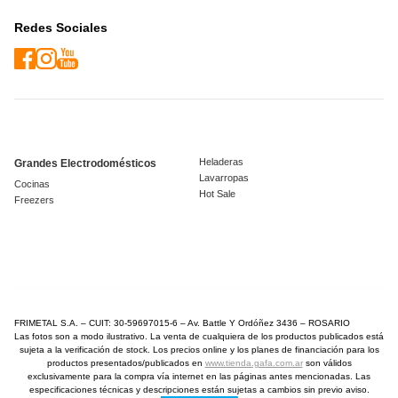
Redes Sociales
Heladeras
Grandes Electrodomésticos
Lavarropas
Cocinas
Hot Sale
Freezers
FRIMETAL S.A. – CUIT: 30-59697015-6 – Av. Battle Y Ordóñez 3436 – ROSARIO
Las fotos son a modo ilustrativo. La venta de cualquiera de los productos publicados está
sujeta a la verificación de stock. Los precios online y los planes de financiación para los
productos presentados/publicados en
www.tienda.gafa.com.ar
son válidos
exclusivamente para la compra vía internet en las páginas antes mencionadas. Las
especificaciones técnicas y descripciones están sujetas a cambios sin previo aviso.