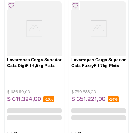
5
.
cocina
Lavarropas Carga Superior
Lavarropas Carga Superior
Gafa DigiFit 6,5kg Plata
Gafa FuzzyFit 7kg Plata
$
686
.
110
,
00
$
730
.
888
,
00
$
611
.
324
,
00
$
651
.
221
,
00
-
10%
-
10%