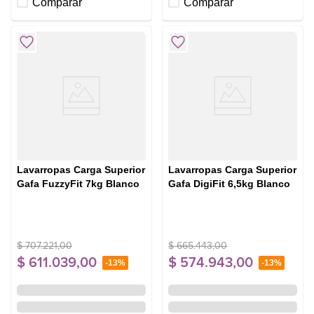
Comparar
Comparar
Lavarropas Carga Superior
Lavarropas Carga Superior
Gafa FuzzyFit 7kg Blanco
Gafa DigiFit 6,5kg Blanco
$
707
.
221
,
00
$
665
.
443
,
00
$
611
.
039
,
00
$
574
.
943
,
00
-
13%
-
13%