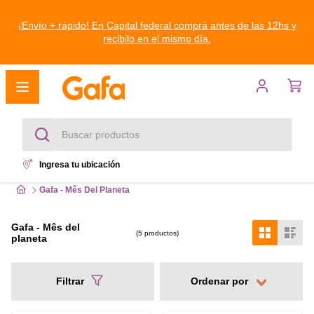
¡Envío + rápido! En Capital federal comprá antes de las 12hs y
recibilo en el mismo día.
Buscar productos
Ingresa tu ubicación
Términos más buscados
Gafa - Mês Del Planeta
1
.
heladeras
Gafa - Mês del
5
productos
planeta
2
.
freezer
3
.
lavarropas
Filtrar
4
.
heladera