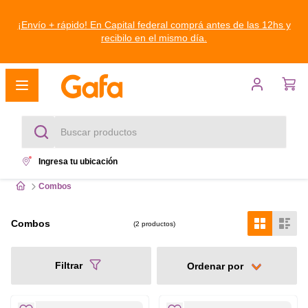
¡Envío + rápido! En Capital federal comprá antes de las 12hs y
recibilo en el mismo día.
Buscar productos
Ingresa tu ubicación
Términos más buscados
Combos
1
.
heladeras
Combos
2
productos
2
.
freezer
Filtrar
3
.
lavarropas
4
.
heladera