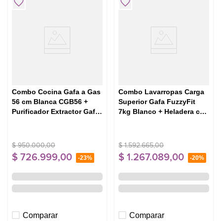
5
.
cocina
Combo Cocina Gafa a Gas
Combo Lavarropas Carga
56 cm Blanca CGB56 +
Superior Gafa FuzzyFit
Purificador Extractor Gafa
7kg Blanco + Heladera con
60cm Blanco
freezer Gafa HGF378AFB
AJSR24M5ARW
Blanca 326lts
$
950
.
000
,
00
$
1
.
592
.
665
,
00
$
726
.
999
,
00
$
1
.
267
.
089
,
00
-
23%
-
20%
Comparar
Comparar