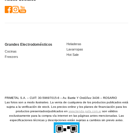
Heladeras
Grandes Electrodomésticos
Lavarropas
Cocinas
Hot Sale
Freezers
FRIMETAL S.A. – CUIT: 30-59697015-6 – Av. Battle Y Ordóñez 3436 – ROSARIO
Las fotos son a modo ilustrativo. La venta de cualquiera de los productos publicados está
sujeta a la verificación de stock. Los precios online y los planes de financiación para los
productos presentados/publicados en
www.tienda.gafa.com.ar
son válidos
exclusivamente para la compra vía internet en las páginas antes mencionadas. Las
especificaciones técnicas y descripciones están sujetas a cambios sin previo aviso.